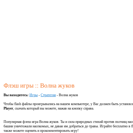
Флэш игры :: Волна жуков
Вы находитесь:
Игры
-
Стратегии
- Волна жуков
Чтобы flash файлы проигрывались на вашем компьютере, у Вас должен быть установ
Player
, скачать который вы можете, нажав на кнопку справа.
Популярная флеш игра Волна жуков. Ты и сила природных стихий против полчищ нас
башни уничтожали насекомых, не давая им добраться до травы. Играйте бесплатно в f
также можете оценить и прокомментировать игру!