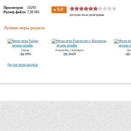
Просмотров
: 16293
Размер файла
: 7,08 Мб
Лучшие игры раздела
Рыбак
Рождество с Каспером
Па
8993
36439
Другие игры раздела