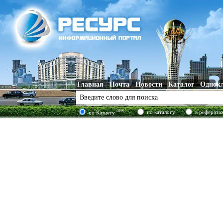
Главная
Почта
Новости
Каталог
Однок
new!
по каталогу
в реферата
по Казнету