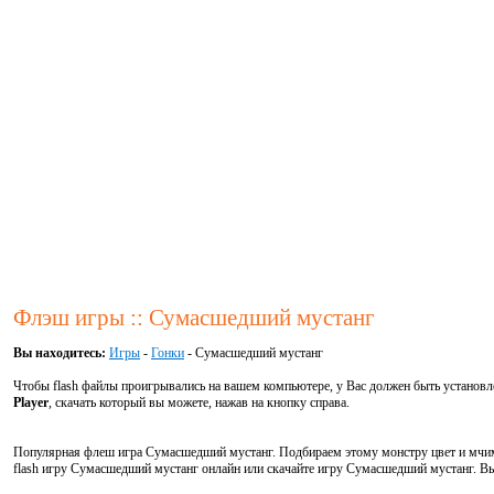
Флэш игры :: Сумасшедший мустанг
Вы находитесь:
Игры
-
Гонки
- Сумасшедший мустанг
Чтобы flash файлы проигрывались на вашем компьютере, у Вас должен быть установ
Player
, скачать который вы можете, нажав на кнопку справа.
Популярная флеш игра Сумасшедший мустанг. Подбираем этому монстру цвет и мчимся
flash игру Сумасшедший мустанг онлайн или скачайте игру Сумасшедший мустанг. Вы