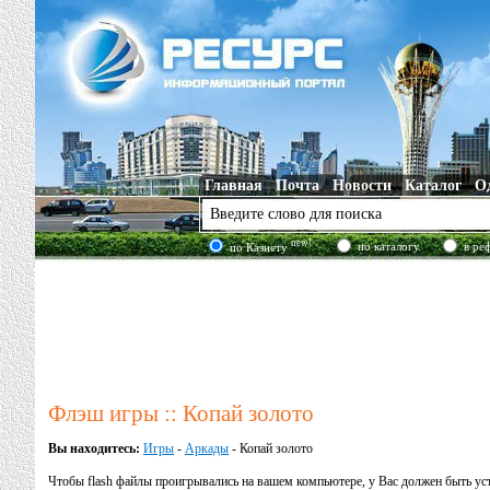
Главная
Почта
Новости
Каталог
О
new!
по каталогу
в ре
по Казнету
Флэш игры :: Копай золото
Вы находитесь:
Игры
-
Аркады
- Копай золото
Чтобы flash файлы проигрывались на вашем компьютере, у Вас должен быть у