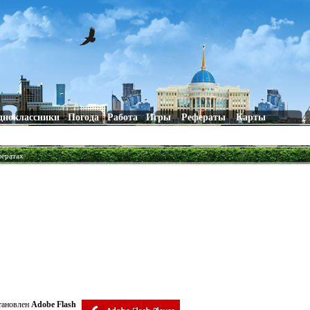
дноклассники
Погода
Работа
Игры
Рефераты
Карты
фератах
становлен
Adobe Flash