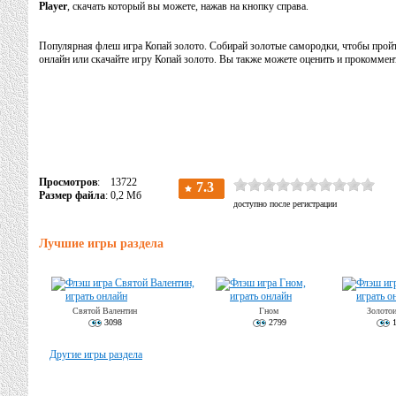
Player
, скачать который вы можете, нажав на кнопку справа.
Популярная флеш игра Копай золото. Собирай золотые самородки, чтобы пройти
онлайн или скачайте игру Копай золото. Вы также можете оценить и прокоммен
Просмотров
: 13722
Размер файла
: 0,2 Мб
Лучшие игры раздела
Святой Валентин
Гном
Золотои
3098
2799
1
Другие игры раздела