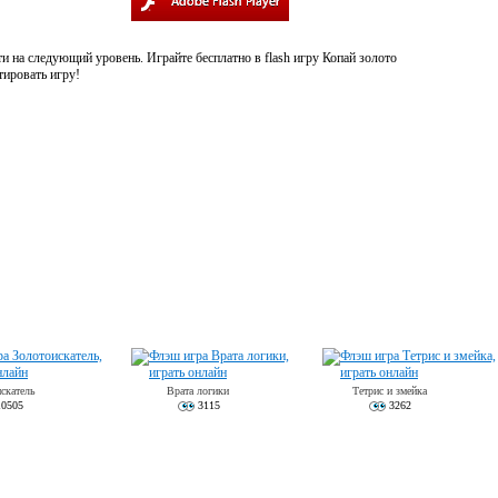
 на следующий уровень. Играйте бесплатно в flash игру Копай золото
тировать игру!
скатель
Врата логики
Тетрис и змейка
0505
3115
3262