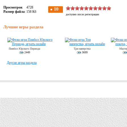
Просмотров
: 4728
Размер файла
: 158 Кб
Лучшие игры раздела
Пинбол Юрского Периода
Три наперстка
Масте
2449
3699
Другие игры раздела