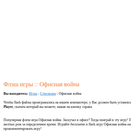
Флэш игры :: Офисная война
Вы находитесь:
Игры
-
Стрелялки
- Офисная война
Чтобы flash файлы проигрывались на вашем компьютере, у Вас должен быть установ
Player
, скачать который вы можете, нажав на кнопку справа.
Популярная флеш игра Офисная война. Заскучал в офисе? Тогда поиграй в эту игру! 
желтых рож за определенное время. Играйте бесплатно в flash игру Офисная война о
прокомментировать игру!