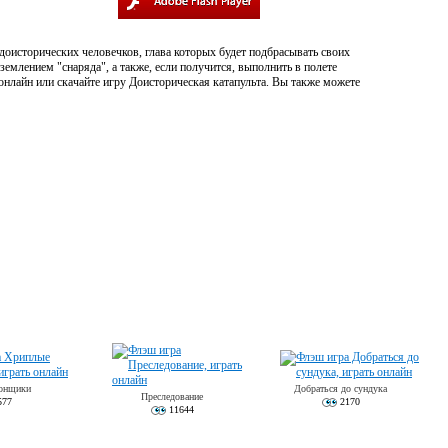
доисторических человечков, глава которых будет подбрасывать своих
емлением "снаряда", а также, если получится, выполнить в полете
 онлайн или скачайте игру Доисторическая катапульта. Вы также можете
онщики
Добраться до сундука
Преследование
77
2170
11644