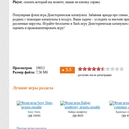
Player
, скачать который вы можете, нажав на кнопку справа.
Популярная флеш игра Доисторическая катапульта. Забавная аркада про семью 
родных с помощью катапульты в воздух. Ваша задача – уследить за мягким приз
различные пируэты. Играйте бесплатно в flash игру Доисторическая катапульта
оценить и прокомментировать игру!
Просмотров
: 19012
Размер файла
: 7,56 Мб
Лучшие игры раздела
Sexy Slots
Найди конфетку
Хриплые г
19343
8020
45
Другие игры раздела