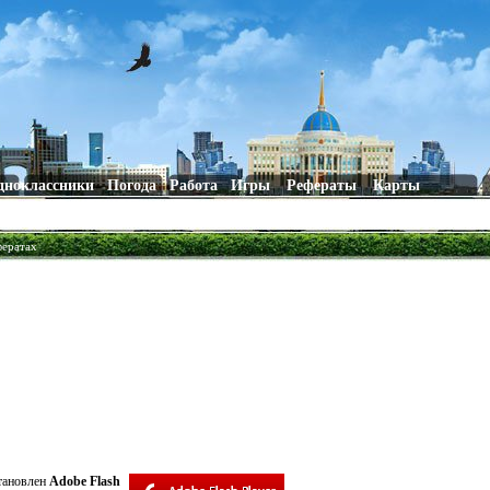
дноклассники
Погода
Работа
Игры
Рефераты
Карты
фератах
становлен
Adobe Flash