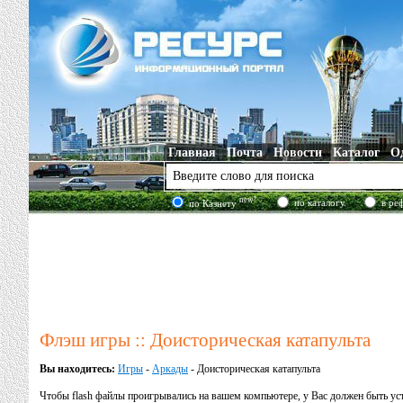
Главная
Почта
Новости
Каталог
О
new!
по каталогу
в ре
по Казнету
Флэш игры :: Доисторическая катапульта
Вы находитесь:
Игры
-
Аркады
- Доисторическая катапульта
Чтобы flash файлы проигрывались на вашем компьютере, у Вас должен быть у