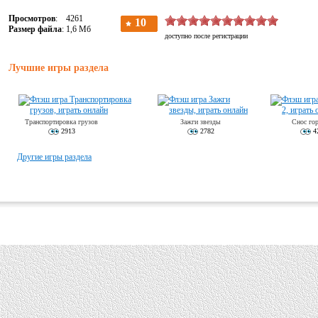
Просмотров
: 4261
Размер файла
: 1,6 Мб
Лучшие игры раздела
Транспортировка грузов
Зажги звезды
Снос гор
2913
2782
4
Другие игры раздела