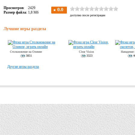
Просмотров
: 2429
Размер файла
: 1,8 Мб
Лучшие игры раздела
Столкновение на Олимпе
Clear Vision
Нападение 
3851
3323
4
Другие игры раздела