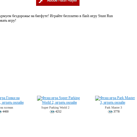
рмуем бездорожье на бигфуте! Играйте бесплатно в flash игру Stunt Run
вать игру!
 на холмах
Super Parking World 2
Park Master 3
4400
4252
3778