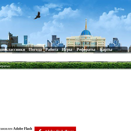
дноклассники
Погода
Работа
Игры
Рефераты
Карты
фератах
становлен
Adobe Flash