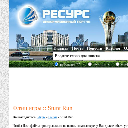
Главная
Почта
Новости
Каталог
О
new!
по каталогу
в ре
по Казнету
Флэш игры :: Stunt Run
Вы находитесь:
Игры
-
Гонки
- Stunt Run
Чтобы flash файлы проигрывались на вашем компьютере, у Вас должен быть у