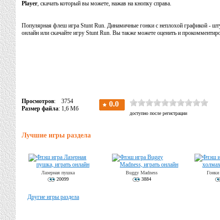
Player
, скачать который вы можете, нажав на кнопку справа.
Популярная флеш игра Stunt Run. Динамичные гонки с неплохой графикой - шту
онлайн или скачайте игру Stunt Run. Вы также можете оценить и прокомментиро
Просмотров
: 3754
Размер файла
: 1,6 Мб
Лучшие игры раздела
Лазерная пушка
Buggy Madness
Гонки
20099
3884
Другие игры раздела