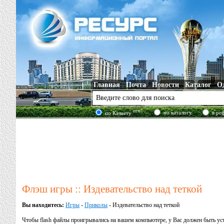
Главная
Почта
Новости
Каталог
О
new!
по каталогу
в ре
по Казнету
Флэш игры :: Издевательство над теткой
Вы находитесь:
Игры
-
Приколы
- Издевательство над теткой
Чтобы flash файлы проигрывались на вашем компьютере, у Вас должен быть у