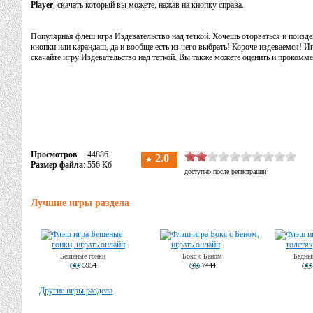
Player
, скачать который вы можете, нажав на кнопку справа.
Популярная флеш игра Издевательство над теткой. Хочешь оторваться и поизде
кнопки или карандаш, да и вообще есть из чего выбрать! Короче издеваемся! Иг
скачайте игру Издевательство над теткой. Вы также можете оценить и прокомме
Просмотров
: 44886
Размер файла
: 556 Кб
Лучшие игры раздела
Бешеные гонки
Бокс с Беном
Бедны
5954
7444
Другие игры раздела