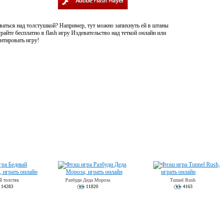
ваться над толстушкой? Например, тут можно запихнуть ей в штаны
райте бесплатно в flash игру Издевательство над теткой онлайн или
нтировать игру!
й толстяк
Разбуди Деда Мороза
Tunnel Rush
14283
11820
4163