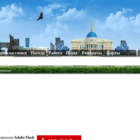
дноклассники
Погода
Работа
Игры
Рефераты
Карты
фератах
становлен
Adobe Flash