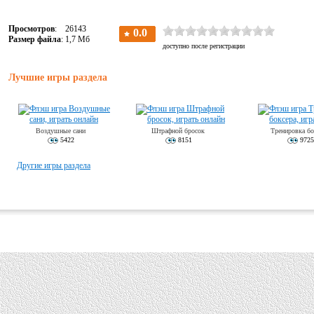
Просмотров
: 26143
Размер файла
: 1,7 Мб
Лучшие игры раздела
Воздушные сани
Штрафной бросок
Тренировка бо
5422
8151
9725
Другие игры раздела