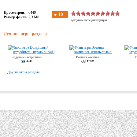
Просмотров
: 6440
Размер файла
: 2,3 Мб
Лучшие игры раздела
Воздушный истребитель
Военная кампания
Р
4244
17631
Другие игры раздела