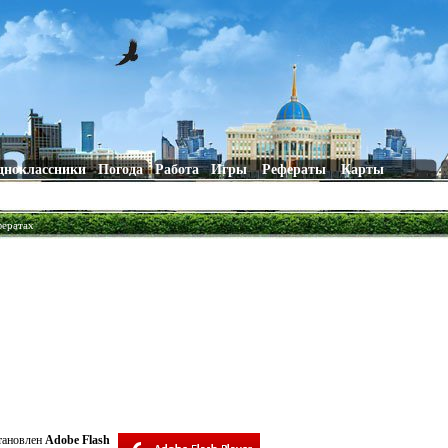
дноклассники
Погода
Работа
Игры
Рефераты
Карты
фератах
становлен
Adobe Flash