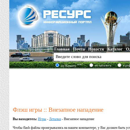
Главная
Почта
Новости
Каталог
О
new!
по каталогу
в ре
по Казнету
Флэш игры :: Внезапное нападение
Вы находитесь:
Игры
-
Леталки
- Внезапное нападение
Чтобы flash файлы проигрывались на вашем компьютере, у Вас должен быть у