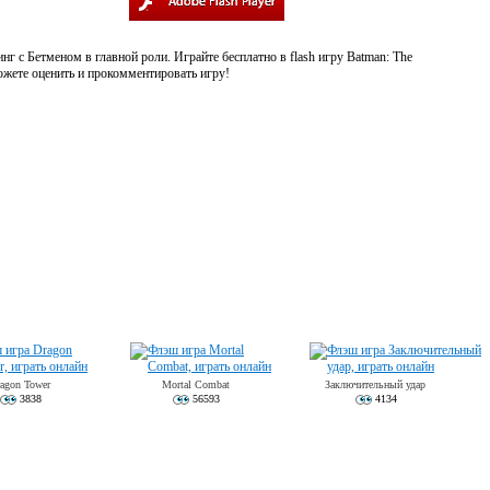
 с Бетменом в главной роли. Играйте бесплатно в flash игру Batman: The
можете оценить и прокомментировать игру!
agon Tower
Mortal Combat
Заключительный удар
3838
56593
4134