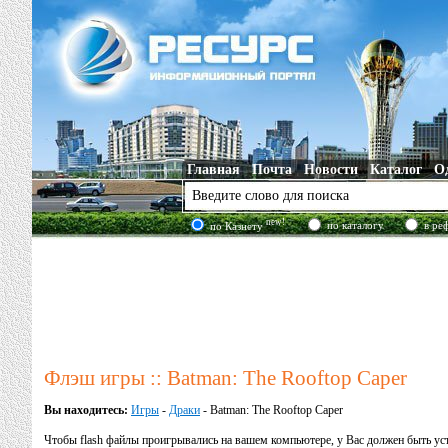
Главная
Почта
Новости
Каталог
О
new!
по каталогу
в ре
по Казнету
Флэш игры :: Batman: The Rooftop Caper
Вы находитесь:
Игры
-
Драки
- Batman: The Rooftop Caper
Чтобы flash файлы проигрывались на вашем компьютере, у Вас должен быть у