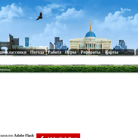
дноклассники
Погода
Работа
Игры
Рефераты
Карты
фератах
становлен
Adobe Flash