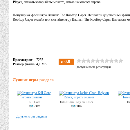
Player
, скачать который вы можете, нажав на кнопку справа.
Популярная флеш игра Batman: The Rooftop Caper. Неплохой двухмерный файтинг
Rooftop Caper онлайн или скачайте игру Batman: The Rooftop Caper. Вы также 
Просмотров
: 7257
Размер файла
: 4,1 Мб
Лучшие игры раздела
Kill Gore
Jackie Chan: Rely on Relics
Dr
7197
4185
Другие игры раздела