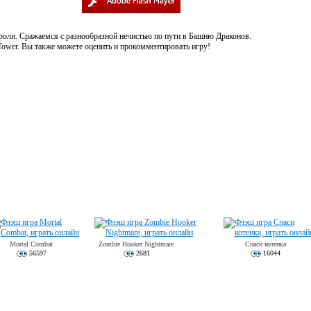
роли. Сражаемся с разнообразной нечистью по пути в Башню Драконов.
 Tower. Вы также можете оценить и прокомментировать игру!
Mortal Combat
Zombie Hooker Nightmare
Спаси котенка
56597
2681
16044