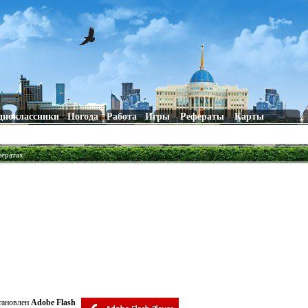
дноклассники
Погода
Работа
Игры
Рефераты
Карты
фератах
становлен
Adobe Flash