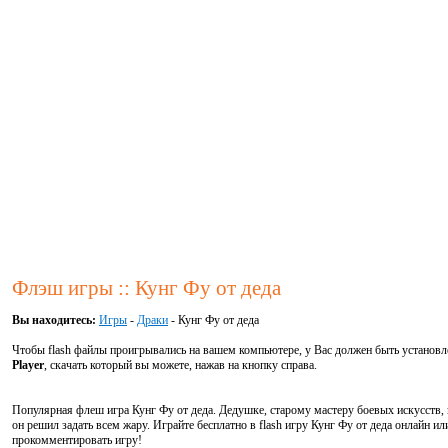
Флэш игры :: Кунг Фу от деда
Вы находитесь:
Игры
-
Драки
- Кунг Фу от деда
Чтобы flash файлы проигрывались на вашем компьютере, у Вас должен быть установ
Player
, скачать который вы можете, нажав на кнопку справа.
Популярная флеш игра Кунг Фу от деда. Дедушке, старому мастеру боевых искусств, н
он решил задать всем жару. Играйте бесплатно в flash игру Кунг Фу от деда онлайн ил
прокомментировать игру!