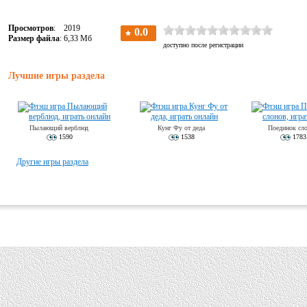
Просмотров
: 2019
Размер файла
: 6,33 Мб
Лучшие игры раздела
Пылающий верблюд
Кунг Фу от деда
Поединок сл
1590
1538
1783
Другие игры раздела