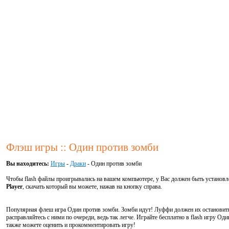
Флэш игры :: Один против зомби
Вы находитесь:
Игры
-
Драки
- Один против зомби
Чтобы flash файлы проигрывались на вашем компьютере, у Вас должен быть установ
Player
, скачать который вы можете, нажав на кнопку справа.
Популярная флеш игра Один против зомби. Зомби идут! Луффи должен их остановить 
расправляйтесь с ними по очереди, ведь так легче. Играйте бесплатно в flash игру О
также можете оценить и прокомментировать игру!